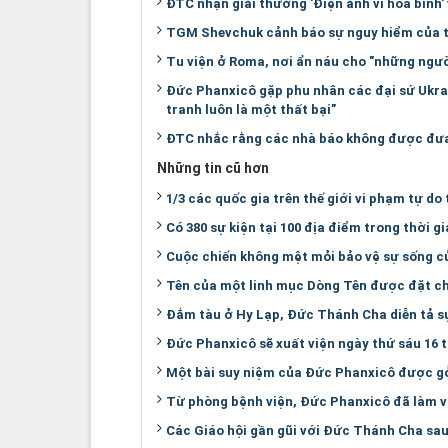
ĐTC nhận giải thưởng 'Điện ảnh vì hòa bình'
TGM Shevchuk cảnh báo sự nguy hiểm của 
Tu viện ở Roma, nơi ẩn náu cho "những ngườ
Đức Phanxicô gặp phu nhân các đại sứ Ukrai
tranh luôn là một thất bại”
ĐTC nhắc rằng các nhà báo không được đưa t
Những tin cũ hơn
1/3 các quốc gia trên thế giới vi phạm tự do 
Có 380 sự kiện tại 100 địa điểm trong thời gi
Cuộc chiến không mệt mỏi bảo vệ sự sống c
Tên của một linh mục Dòng Tên được đặt ch
Đắm tàu ở Hy Lạp, Đức Thánh Cha diễn tả s
Đức Phanxicô sẽ xuất viện ngày thứ sáu 16 
Một bài suy niệm của Đức Phanxicô được gở
Từ phòng bệnh viện, Đức Phanxicô đã làm vi
Các Giáo hội gần gũi với Đức Thánh Cha sau