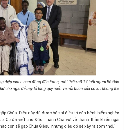
g điệp video cảm động đến Edna, một thiếu nữ 17 tuổi người Bồ Đào
hư cho ngài để bày tỏ lòng quý mến và nỗi buồn của cô khi không thể
gặp Chúa. Điều này đã được bác sĩ điều trị căn bệnh hiểm nghèo
cô. Cô đã viết cho Đức Thánh Cha với vẻ thanh thản khiến ngài
 nào con sẽ gặp Chúa Giêsu, nhưng điều đó sẽ xảy ra sớm thôi."