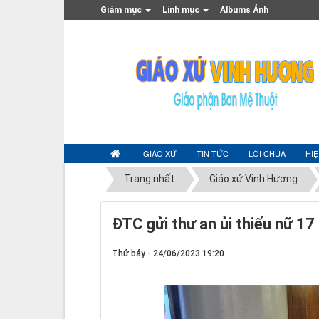
Giám mục
Linh mục
Albums Ảnh
GIÁO XỨ
TIN TỨC
LỜI CHÚA
HI
Trang nhất
Giáo xứ Vinh Hương
ĐTC gửi thư an ủi thiếu nữ 1
Thứ bảy - 24/06/2023 19:20