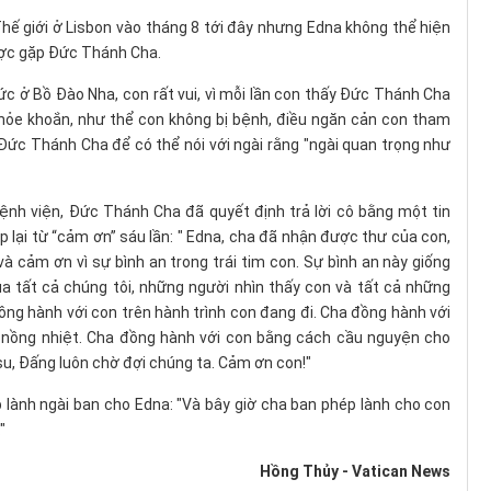
Thế giới ở Lisbon vào tháng 8 tới đây nhưng Edna không thể hiện
ược gặp Đức Thánh Cha.
hức ở Bồ Đào Nha, con rất vui, vì mỗi lần con thấy Đức Thánh Cha
khỏe khoắn, như thể con không bị bệnh, điều ngăn cản con tham
ức Thánh Cha để có thể nói với ngài rằng "ngài quan trọng như
ệnh viện, Đức Thánh Cha đã quyết định trả lời cô bằng một tin
p lại từ “cảm ơn” sáu lần: " Edna, cha đã nhận được thư của con,
à cảm ơn vì sự bình an trong trái tim con. Sự bình an này giống
a tất cả chúng tôi, những người nhìn thấy con và tất cả những
ồng hành với con trên hành trình con đang đi. Cha đồng hành với
 nồng nhiệt. Cha đồng hành với con bằng cách cầu nguyện cho
su, Đấng luôn chờ đợi chúng ta. Cảm ơn con!"
lành ngài ban cho Edna: "Và bây giờ cha ban phép lành cho con
"
Hồng Thủy - Vatican News