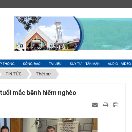
ỆP THÔNG
SỐNG ĐẠO
TÀI LIỆU
SUY TƯ – TẢN MẠN
AUDIO - VIDEO
TIN TỨC
Thời sự
7 tuổi mắc bệnh hiểm nghèo