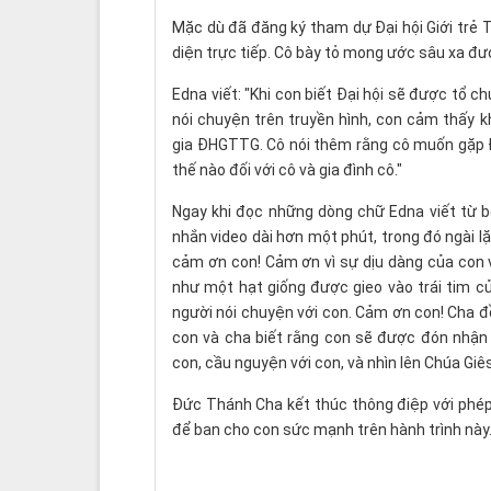
Mặc dù đã đăng ký tham dự Đại hội Giới trẻ 
diện trực tiếp. Cô bày tỏ mong ước sâu xa đ
Edna viết: "Khi con biết Đại hội sẽ được tổ c
nói chuyện trên truyền hình, con cảm thấy 
gia ĐHGTTG. Cô nói thêm rằng cô muốn gặp Đ
thế nào đối với cô và gia đình cô."
Ngay khi đọc những dòng chữ Edna viết từ b
nhắn video dài hơn một phút, trong đó ngài lặ
cảm ơn con! Cảm ơn vì sự dịu dàng của con v
như một hạt giống được gieo vào trái tim củ
người nói chuyện với con. Cảm ơn con! Cha đ
con và cha biết rằng con sẽ được đón nhận
con, cầu nguyện với con, và nhìn lên Chúa Giê
Đức Thánh Cha kết thúc thông điệp với phép 
để ban cho con sức mạnh trên hành trình này.