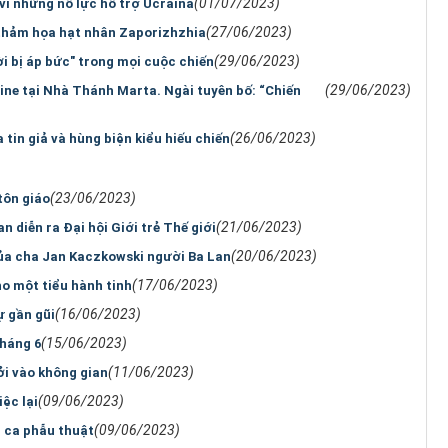
(01/07/2023)
 vì những nỗ lực hỗ trợ Ucraina
(27/06/2023)
thảm họa hạt nhân Zaporizhzhia
(29/06/2023)
i bị áp bức" trong mọi cuộc chiến
(29/06/2023)
ne tại Nhà Thánh Marta. Ngài tuyên bố: “Chiến
(26/06/2023)
in giả và hùng biện kiểu hiếu chiến
(23/06/2023)
tôn giáo
(21/06/2023)
an diễn ra Đại hội Giới trẻ Thế giới
(20/06/2023)
ủa cha Jan Kaczkowski người Ba Lan
(17/06/2023)
o một tiểu hành tinh
(16/06/2023)
ự gần gũi
(15/06/2023)
tháng 6
(11/06/2023)
i vào không gian
(09/06/2023)
ệc lại
(09/06/2023)
 ca phẫu thuật